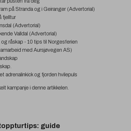
tar pusten fra deg
ram på Stranda og i Geiranger (Advertorial)
 fjelltur
sdal (Advertorial)
kende Valldal (Advertorial)
 og råskap - 10 tips til Norgesferien
samarbeid med Aursjøvegen AS)
landskap
åskap.
llet adrenalinkick og fjorden hvilepuls
lt kampanje i denne artikkelen.
 toppturtips: guide