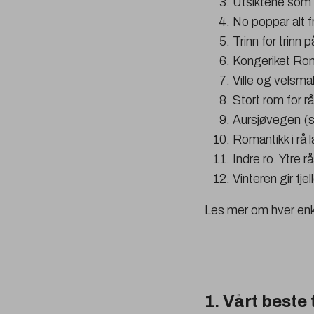
Utsiktene som 
No poppar alt f
Trinn for trinn på
Kongeriket Rom
Ville og velsma
Stort rom for rå
Aursjøvegen (
Romantikk i rå 
Indre ro. Ytre r
Vinteren gir fje
Les mer om hver enke
1. Vårt beste