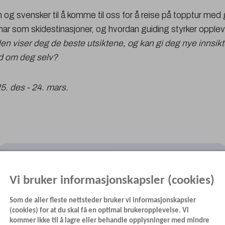
n og svensker til å komme til oss for å reise på topptur med
 har som skidestinasjoner, og hvordan guiding styrker opplev
en viser deg de beste utsiktene, og kan gi deg nye innsikte
ed om deg selv?
. des - 24. mars.
Se landingsside - Vårt beste toppturtips: Guide
Vi bruker informasjonskapsler (cookies)
Som de aller fleste nettsteder bruker vi informasjonskapsler
(cookies) for at du skal få en optimal brukeropplevelse. Vi
kommer ikke til å lagre eller behandle opplysninger med mindre