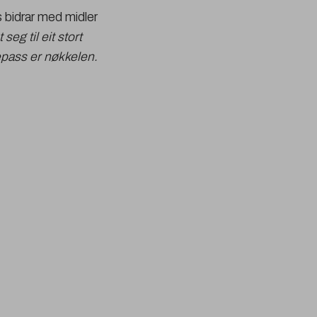
s bidrar med midler
eg til eit stort
epass er nøkkelen.