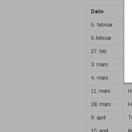
Dato
K
5. februar
F
5.februar
A
27. feb
S
3. mars
A
4. mars
S
11. mars
H
28. mars
H
9. april
T
10. april
K