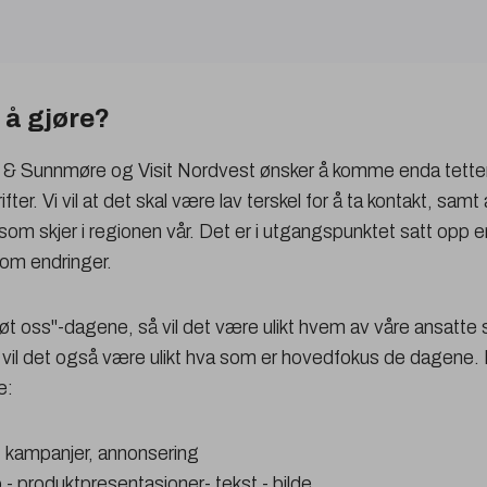
 å gjøre?
d & Sunnmøre og Visit Nordvest ønsker å komme enda tet
fter. Vi vil at det skal være lav terskel for å ta kontakt, samt
som skjer i regionen vår. Det er i utgangspunktet satt opp
 om endringer.
møt oss"-dagene, så vil det være ulikt hvem av våre ansatte
 vil det også være ulikt hva som er hovedfokus de dagene. M
e:
 kampanjer, annonsering
 - produktpresentasjoner- tekst - bilde