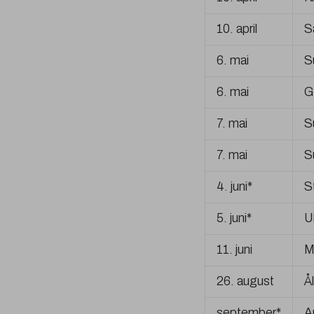
10. april
S
6. mai
S
6. mai
G
7. mai
S
7. mai
S
4. juni*
S
5. juni*
U
11. juni
M
26. august
Å
september*
A