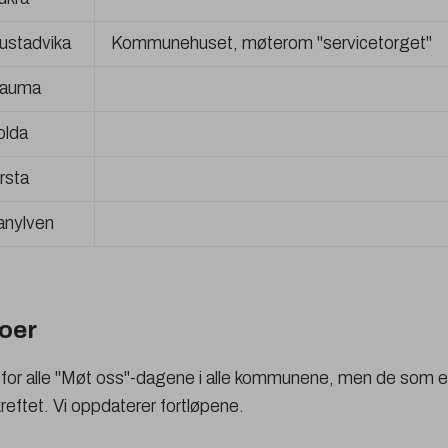
ustadvika
Kommunehuset, møterom "servicetorget"
auma
olda
rsta
anylven
toer
er for alle "Møt oss"-dagene i alle kommunene, men de som 
reftet. Vi oppdaterer fortløpene.