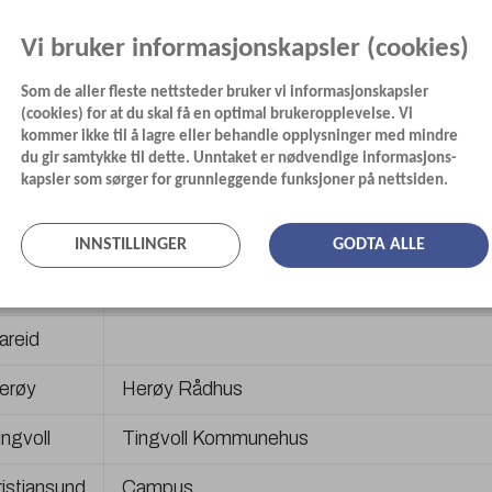
ommune
Vi bruker informasjonskapsler (cookies)
jord
Fjordhagen
Som de aller fleste nettsteder bruker vi informasjonskapsler
(cookies) for at du skal få en optimal brukeropplevelse. Vi
kommer ikke til å lagre eller behandle opplysninger med mindre
verøy
Averøy Kommunehus
du gir samtykke til dette. Unntaket er nødvendige informasjons-
kapsler som sørger for grunnleggende funksjoner på nettsiden.
møla
Smøla Rådhus og Gurisenteret
ure
Aure Rådhus
INNSTILLINGER
GODTA ALLE
ykkylven
Næringsfabrikken
areid
erøy
Herøy Rådhus
ingvoll
Tingvoll Kommunehus
ristiansund
Campus