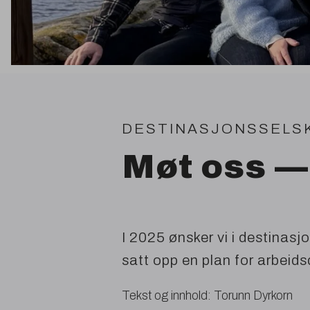
DESTINASJONSSELS
Møt oss —
I
2025
ønsker vi i destinas
satt opp en plan for arbeid
Tekst og innhold: Torunn Dyrkorn