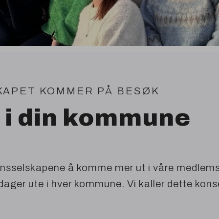
KAPET
KOMMER
PÅ
BESØK
 i din kommune
jonsselskapene å komme mer ut i våre medlem
sdager ute i hver kommune. Vi kaller dette kon