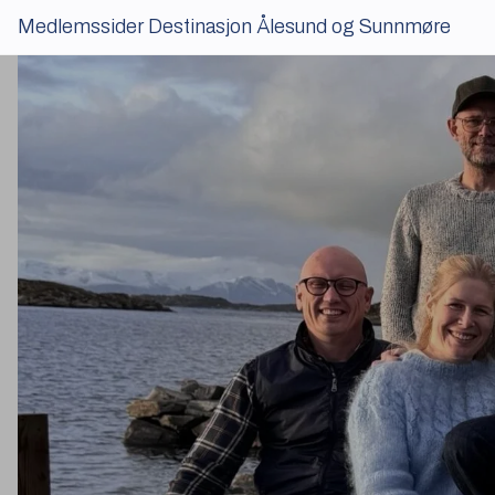
Kursportal
Medlemssider Destinasjon Ålesund og Sunnmøre