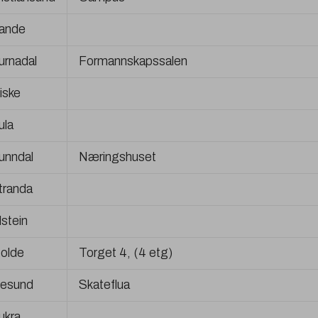
ande
urnadal
Formannskapssalen
iske
ula
unndal
Næringshuset
tranda
lstein
olde
Torget 4, (4 etg)
lesund
Skateflua
ukra