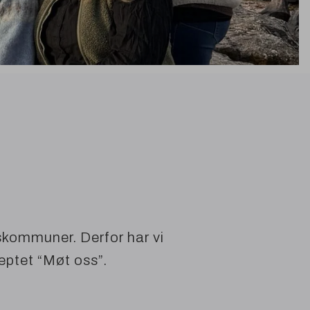
skommuner. Derfor har vi
septet
“
Møt oss”.