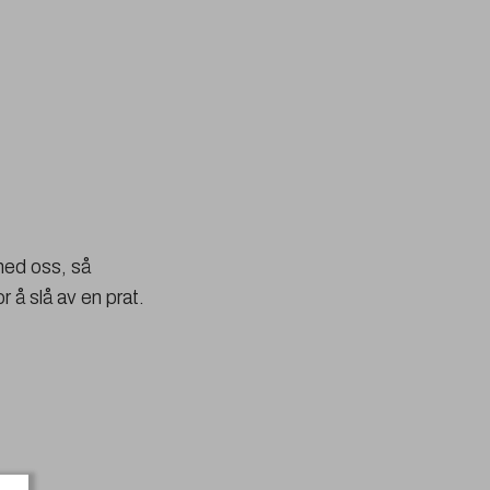
med oss, så
 å slå av en prat.