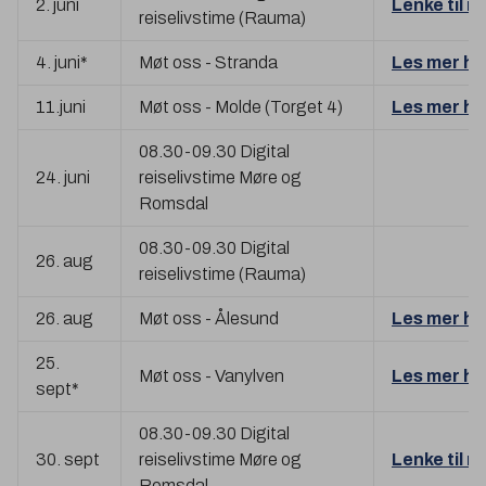
2. juni
Lenke til m
reiselivstime (Rauma)
4. juni*
Møt oss - Stranda
Les mer he
11.juni
Møt oss - Molde (Torget 4)
Les mer he
08.30-09.30 Digital
24. juni
reiselivstime Møre og
Romsdal
08.30-09.30 Digital
26. aug
reiselivstime (Rauma)
26. aug
Møt oss - Ålesund
Les mer he
25.
Møt oss - Vanylven
Les mer he
sept*
08.30-09.30 Digital
30. sept
reiselivstime Møre og
Lenke til m
Romsdal