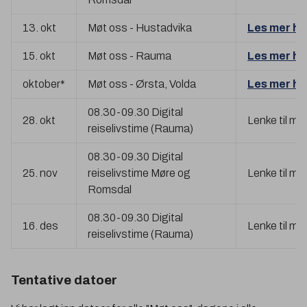
13. okt
Møt oss - Hustadvika
Les mer he
15. okt
Møt oss - Rauma
Les mer he
oktober*
Møt oss - Ørsta, Volda
Les mer he
08.30-09.30 Digital
28. okt
Lenke til m
reiselivstime (Rauma)
08.30-09.30 Digital
25. nov
reiselivstime Møre og
Lenke til m
Romsdal
08.30-09.30 Digital
16. des
Lenke til m
reiselivstime (Rauma)
Tentative datoer