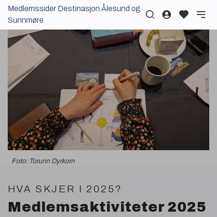
Medlemssider Destinasjon Ålesund og
Logg inn
Sunnmøre
Foto: Torunn Dyrkorn
HVA
SKJER
I
2025
?
Medlemsaktiviteter
2025