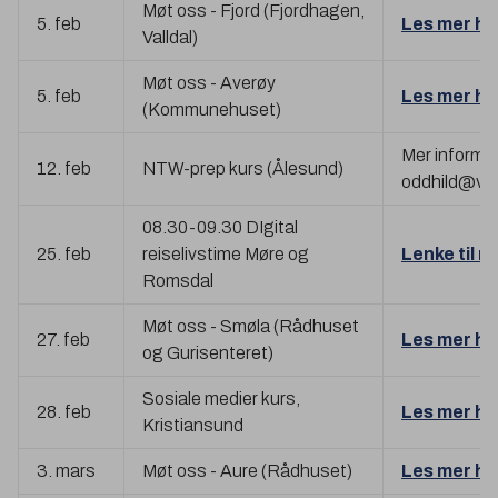
Møt oss - Fjord (Fjordhagen,
5. feb
Les mer he
Valldal)
Møt oss - Averøy
5. feb
Les mer he
(Kommunehuset)
Mer informa
12. feb
NTW-prep kurs (Ålesund)
oddhild@vis
08.30-09.30 DIgital
25. feb
reiselivstime Møre og
Lenke til m
Romsdal
Møt oss - Smøla (Rådhuset
27. feb
Les mer he
og Gurisenteret)
Sosiale medier kurs,
28. feb
Les mer he
Kristiansund
3. mars
Møt oss - Aure (Rådhuset)
Les mer he