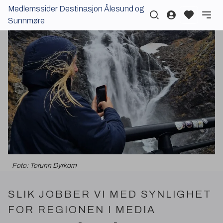
Medlemssider Destinasjon Ålesund og
Logg inn
Sunnmøre
Foto: Torunn Dyrkorn
SLIK
JOBBER
VI
MED
SYNLIGHET
FOR
REGIONEN
I
MEDIA