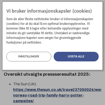
Vi bruker informasjonskapsler (cookies)
Hvordan organiseres en pressetur?
Som de aller fleste nettsteder bruker vi informasjonskapsler
(cookies) for at du skal få en optimal brukeropplevelse. Vi
Når vi får besøk av en eller flere mediakontakter, så er det et
kommer ikke til å lagre eller behandle opplysninger med
stort spleiselag som ligger til grunn. Her går vi sammen
mindre du gir samtykke til dette. Unntaket er nødvendige
med næringen om å få til et godt program, der det avtales
informasjons-kapsler som sørger for grunnleggende
hvor det skal overnattes, spises, hvilke aktiviteter som skal
funksjoner på nettsiden.
inkluderes og hvem som er aktuelle intervjuobjekt for de
ulike sakene.
INNSTILLINGER
GODTA ALLE
Oversikt utvalgte pressseresultat 2025:
The Sun (UK):
https://www.thesun.co.uk/travel/37050024/west
norway-road-trip-family-harry-potter-
campsites/