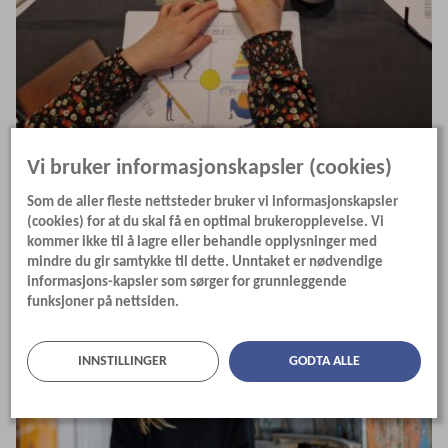
Vi bruker informasjonskapsler (cookies)
Hva skjer i
2025
?
Medlemsaktiviteter
2025
Som de aller fleste nettsteder bruker vi informasjonskapsler
(cookies) for at du skal få en optimal brukeropplevelse. Vi
kommer ikke til å lagre eller behandle opplysninger med
mindre du gir samtykke til dette. Unntaket er nødvendige
informasjons-kapsler som sørger for grunnleggende
funksjoner på nettsiden.
INNSTILLINGER
GODTA ALLE