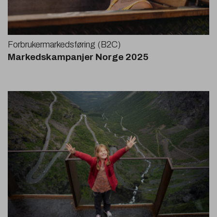
Forbrukermarkedsføring (
B
2
C
)
Markedskampanjer Norge
2025