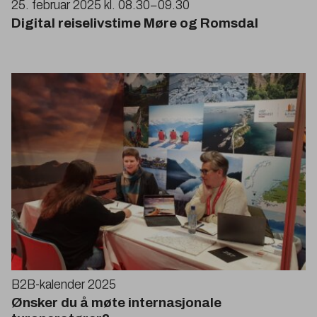
25
. februar
2025
kl.
08
.
30
−
09
.
30
Digital reiselivstime Møre og Romsdal
B
2
B-kalender
2025
Ønsker du å møte internasjonale