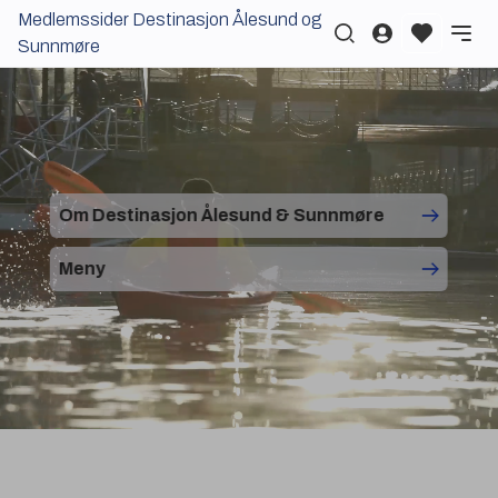
Medlemssider Destinasjon Ålesund og
Logg inn
Sunnmøre
Om Destinasjon Ålesund & Sunnmøre
Meny