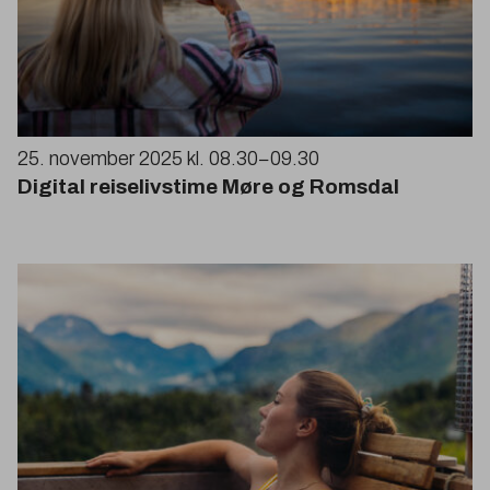
25
. november
2025
kl.
08
.
30
−
09
.
30
Digital reiselivstime Møre og Romsdal