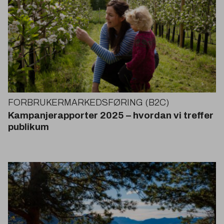
FORBRUKERMARKEDSFØRING
(
B
2
C
)
Kampanjerapporter
2025
– hvordan vi treffer
publikum