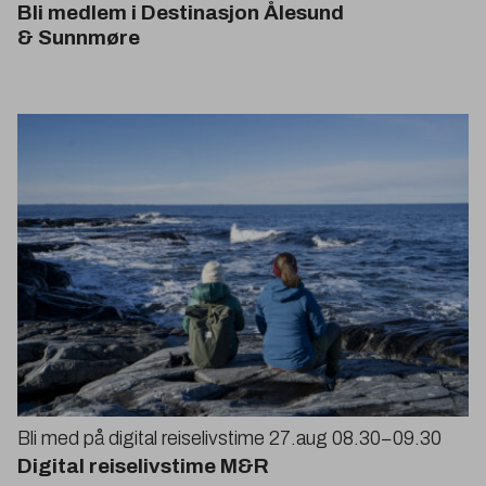
Bli medlem i Destinasjon Ålesund
&
Sunnmøre
Bli med på digital reiselivstime
27
.aug
08
.
30
−
09
.
30
Digital reiselivstime M
&
R